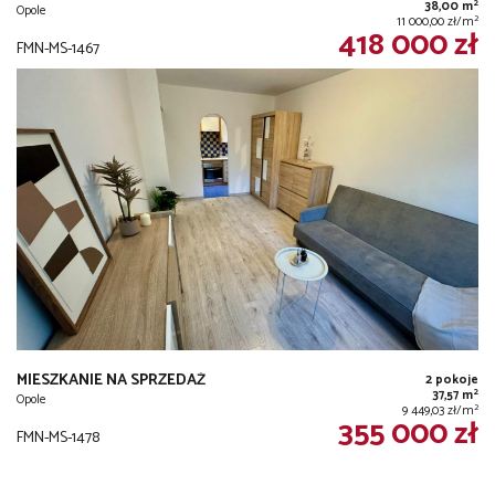
2
38,00 m
Opole
2
11 000,00 zł/m
418 000 zł
FMN-MS-1467
MIESZKANIE NA SPRZEDAŻ
2 pokoje
2
37,57 m
Opole
2
9 449,03 zł/m
355 000 zł
FMN-MS-1478