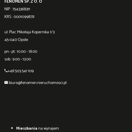
FENOMEN SP. Z O. O
NIP : 7543368311
KRS : 0001099878
ul. Plac Mikołaja Kopernika 1/3
45-040 Opole
pn.- pt.: 10.00 - 18.00
sob.: 9.00 - 13.00
+48 503 541 109
biuro@fenomen.nieruchomosci.pl
Mieszkania
na wynajem