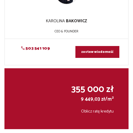
KAROLINA
BAKOWICZ
CEO & FOUNDER
503 541 109
zostaw wiadomość
355 000 zł
2
9 449,03 zł/m
Oblicz ratę kredytu