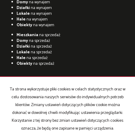
Domy
na wynajem
Działki
na wynajem
Lokale
na wynajem
Hale
na wynajem
Obiekty
na wynajem
Mieszkania
na sprzedaż
Domy
na sprzedaż
Działki
na sprzedaż
Lokale
na sprzedaż
Hale
na sprzedaż
Obiekty
na sprzedaż
Ta strona wykorzystuje pliki cookies w celach statystycznych oraz w
adresowo.pl
celu dostosowania naszych serwisów do indywidualnych potrzeb
Strona główna
Strona główna
O firmie
Współpraca
Oferta
klientów. Zmiany ustawień dotyczących plików cookie można
Oferty Hiszpania
Kontakt
dokonać w dowolnej chwili modyfikując ustawienia przeglądarki.
Korzystanie z tej strony bez zmian ustawień dotyczących cookies
oznacza, że będą one zapisane w pamięci urządzenia.