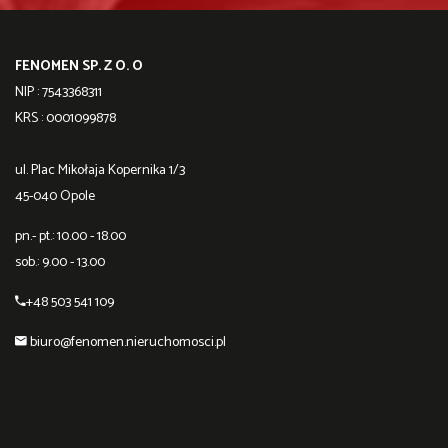
FENOMEN SP. Z O. O
NIP : 7543368311
KRS : 0001099878
ul. Plac Mikołaja Kopernika 1/3
45-040 Opole
pn.- pt.: 10.00 - 18.00
sob.: 9.00 - 13.00
+48 503 541 109
biuro@fenomen.nieruchomosci.pl