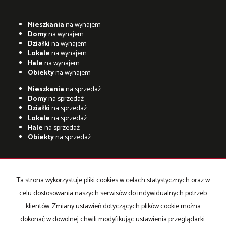
Mieszkania
na wynajem
Domy
na wynajem
Działki
na wynajem
Lokale
na wynajem
Hale
na wynajem
Obiekty
na wynajem
Mieszkania
na sprzedaż
Domy
na sprzedaż
Działki
na sprzedaż
Lokale
na sprzedaż
Hale
na sprzedaż
Obiekty
na sprzedaż
Ta strona wykorzystuje pliki cookies w celach statystycznych oraz w
adresowo.pl
celu dostosowania naszych serwisów do indywidualnych potrzeb
Strona główna
Strona główna
O firmie
Współpraca
Oferta
klientów. Zmiany ustawień dotyczących plików cookie można
Oferty Hiszpania
Kontakt
dokonać w dowolnej chwili modyfikując ustawienia przeglądarki.