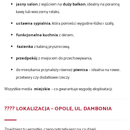
jasny salon
z wyjściem na
duży balkon
, idealny na poranną
kawę lub wieczorny relaks,
ustawna sypialnia
, która pomieści wygodne łóżko i szafę,
funkcjonalna kuchnia
z oknem,
łazienka
z kabiną prysznicową,
przedpokój
z miejscem do przechowywania,
do mieszkania przynależy również
piwnica
– idealna na rower,
przetwory czy dodatkowe rzeczy.
Wszystkie media
miejskie
– co gwarantuje wygodę eksploatacji.
???? LOKALIZACJA – OPOLE, UL. DAMBONIA
Znajdziesz tu wszystko, czego potrzebujesz na co dzień: