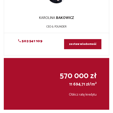
KAROLINA
BAKOWICZ
CEO & FOUNDER
503 541 109
zostaw wiadomość
570 000 zł
2
11 694,71 zł/m
Oblicz ratę kredytu