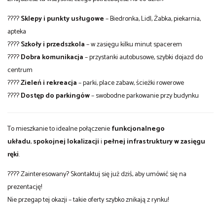
????
Sklepy i punkty usługowe
– Biedronka, Lidl, Żabka, piekarnia,
apteka
????
Szkoły i przedszkola
– w zasięgu kilku minut spacerem
????
Dobra komunikacja
– przystanki autobusowe, szybki dojazd do
centrum
????
Zieleń i rekreacja
– parki, place zabaw, ścieżki rowerowe
????
Dostęp do parkingów
– swobodne parkowanie przy budynku
To mieszkanie to idealne połączenie
funkcjonalnego
układu
,
spokojnej lokalizacji
i
pełnej infrastruktury w zasięgu
ręki
.
???? Zainteresowany? Skontaktuj się już dziś, aby umówić się na
prezentację!
Nie przegap tej okazji – takie oferty szybko znikają z rynku!