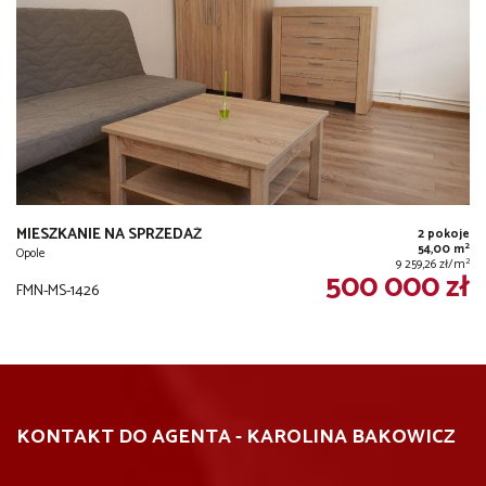
MIESZKANIE NA SPRZEDAŻ
2 pokoje
2
54,00 m
Opole
2
9 259,26 zł/m
500 000 zł
FMN-MS-1426
KONTAKT DO AGENTA - KAROLINA BAKOWICZ