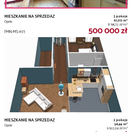
MIESZKANIE NA SPRZEDAŻ
3 pokoje
2
61,00 m
Opole
2
8 196,72 zł/m
500 000 zł
FMN-MS-1177
MIESZKANIE NA SPRZEDAŻ
2 pokoje
2
56,44 m
Opole
2
9 922,04 zł/m