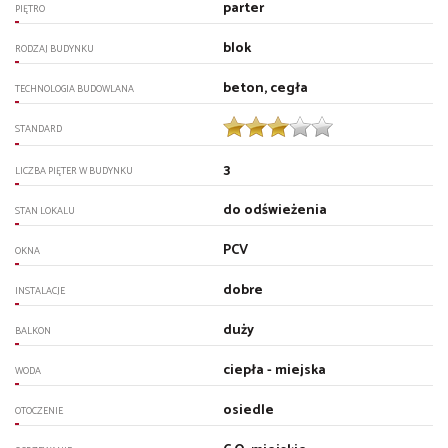
parter
PIĘTRO
blok
RODZAJ BUDYNKU
beton, cegła
TECHNOLOGIA BUDOWLANA
STANDARD
3
LICZBA PIĘTER W BUDYNKU
do odświeżenia
STAN LOKALU
PCV
OKNA
dobre
INSTALACJE
duży
BALKON
ciepła - miejska
WODA
osiedle
OTOCZENIE