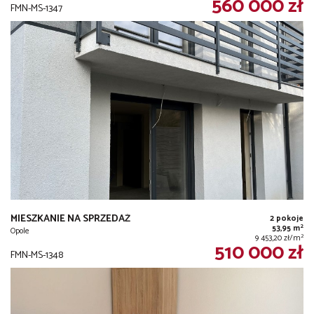
560 000 zł
FMN-MS-1347
MIESZKANIE NA SPRZEDAŻ
2 pokoje
2
53,95 m
Opole
2
9 453,20 zł/m
510 000 zł
FMN-MS-1348