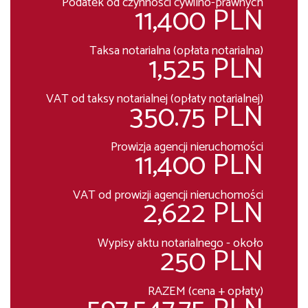
Podatek od czynności cywilno-prawnych
11,400 PLN
Taksa notarialna (opłata notarialna)
1,525 PLN
VAT od taksy notarialnej (opłaty notarialnej)
350.75 PLN
Prowizja agencji nieruchomości
11,400 PLN
VAT od prowizji agencji nieruchomości
2,622 PLN
Wypisy aktu notarialnego - około
250 PLN
RAZEM (cena + opłaty)