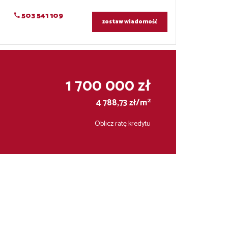
503 541 109
zostaw wiadomość
1 700 000 zł
2
4 788,73 zł/m
Oblicz ratę kredytu