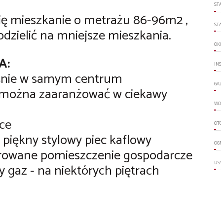
ST
się mieszkanie o metrażu 86-96m2 ,
ST
zielić na mniejsze mieszkania.
OK
A:
IN
eśnie w samym centrum
GA
ą można zaaranżować w ciekawy
WO
ice
OT
ę piękny stylowy piec kaflowy
OG
murowane pomieszczenie gospodarcze
US
 gaz - na niektórych piętrach