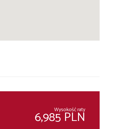
Wysokość raty
6,985 PLN