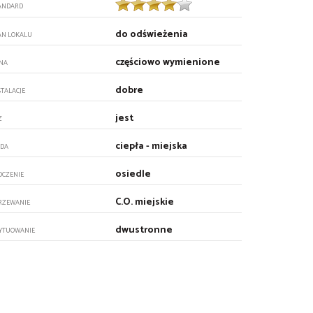
ANDARD
do odświeżenia
AN LOKALU
częściowo wymienione
NA
dobre
STALACJE
jest
Z
ciepła - miejska
DA
osiedle
OCZENIE
C.O. miejskie
RZEWANIE
dwustronne
YTUOWANIE