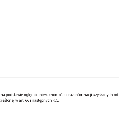
st na podstawie oględzin nieruchomości oraz informacji uzyskanych od
kreślonej w art. 66 i następnych K.C.