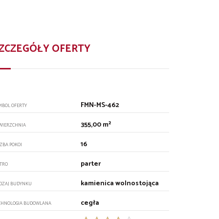
ZCZEGÓŁY OFERTY
FMN-MS-462
MBOL OFERTY
355,00 m²
WIERZCHNIA
16
CZBA POKOI
parter
ĘTRO
kamienica wolnostojąca
DZAJ BUDYNKU
cegła
CHNOLOGIA BUDOWLANA