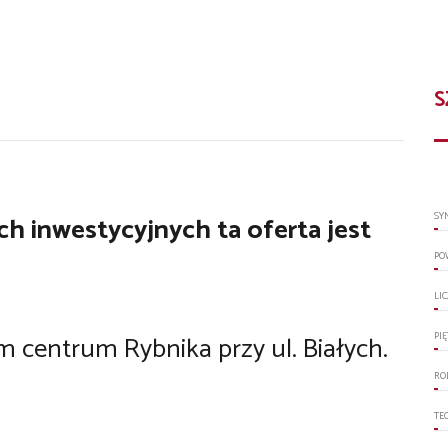
S
SY
ach inwestycyjnych
ta oferta jest
PO
LI
m centrum Rybnika przy ul. Białych.
PI
RO
TE