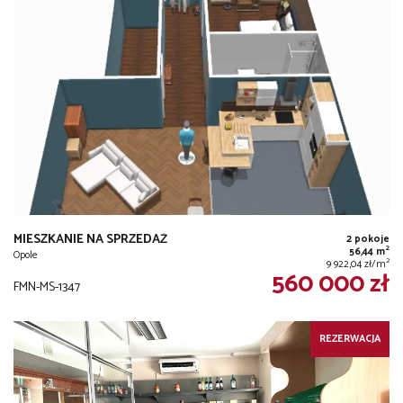
MIESZKANIE NA SPRZEDAŻ
2 pokoje
2
56,44 m
Opole
2
9 922,04 zł/m
560 000 zł
FMN-MS-1347
REZERWACJA