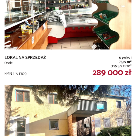
LOKAL NA SPRZEDAŻ
5 pokoi
2
73,15 m
Opole
2
3 950,79 zł/m
289 000 zł
FMN-LS-1309