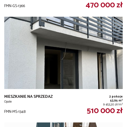
470 000 zł
FMN-GS-1366
MIESZKANIE NA SPRZEDAŻ
2 pokoje
2
53,95 m
Opole
2
9 453,20 zł/m
510 000 zł
FMN-MS-1348