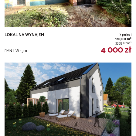
LOKAL NA WYNAJEM
7 pokoi
2
120,00 m
2
33,33 zł/m
4 000 zł
FMN-LW-1301