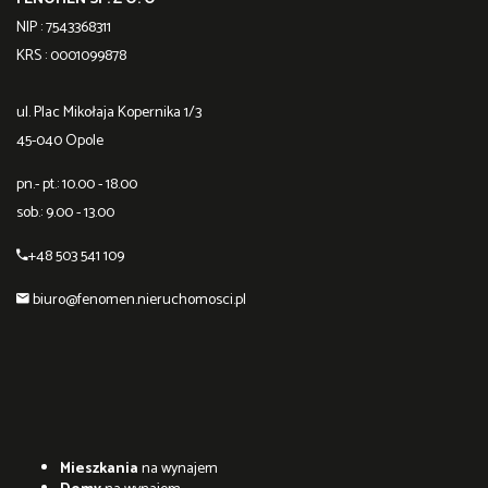
NIP : 7543368311
KRS : 0001099878
ul. Plac Mikołaja Kopernika 1/3
45-040 Opole
pn.- pt.: 10.00 - 18.00
sob.: 9.00 - 13.00
+48 503 541 109
biuro@fenomen.nieruchomosci.pl
Mieszkania
na wynajem