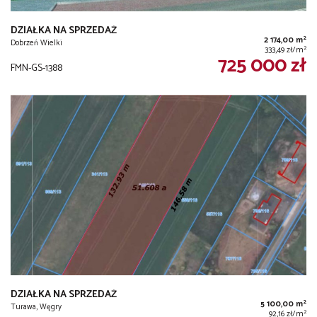
DZIAŁKA NA SPRZEDAŻ
2
2 174,00 m
Dobrzeń Wielki
2
333,49 zł/m
725 000 zł
FMN-GS-1388
DZIAŁKA NA SPRZEDAŻ
2
5 100,00 m
Turawa, Węgry
2
92,16 zł/m