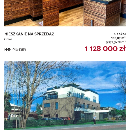
MIESZKANIE NA SPRZEDAŻ
6 pokoi
2
188,87 m
Opole
2
5 972,36 zł/m
1 128 000 zł
FMN-MS-1389