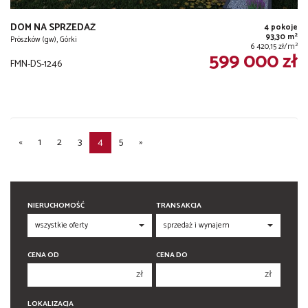
DOM NA SPRZEDAŻ
4 pokoje
2
93,30 m
Prószków (gw), Górki
2
6 420,15 zł/m
599 000 zł
FMN-DS-1246
«
1
2
3
4
5
»
NIERUCHOMOŚĆ
TRANSAKCJA
CENA OD
CENA DO
zł
zł
150 000 zł
150 000 zł
LOKALIZACJA