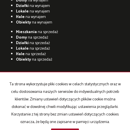
Domy
na wynajem
Działki
na wynajem
Lokale
na wynajem
Hale
na wynajem
Obiekty
na wynajem
Mieszkania
na sprzedaż
Domy
na sprzedaż
Działki
na sprzedaż
Lokale
na sprzedaż
Hale
na sprzedaż
Obiekty
na sprzedaż
Ta strona wykorzystuje pliki cookies w celach statystycznych oraz w
adresowo.pl
celu dostosowania naszych serwisów do indywidualnych potrzeb
Strona główna
Strona główna
O firmie
Współpraca
Oferta
klientów. Zmiany ustawień dotyczących plików cookie można
Oferty Hiszpania
Kontakt
dokonać w dowolnej chwili modyfikując ustawienia przeglądarki.
Korzystanie z tej strony bez zmian ustawień dotyczących cookies
oznacza, że będą one zapisane w pamięci urządzenia.
Fenomen Sp. z o. o
2026
Program dla biur nieruchomości
Galactica