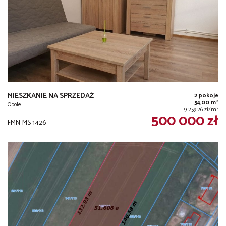
MIESZKANIE NA SPRZEDAŻ
2 pokoje
2
54,00 m
Opole
2
9 259,26 zł/m
500 000 zł
FMN-MS-1426