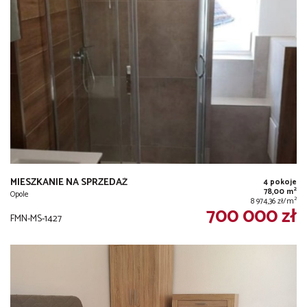
MIESZKANIE NA SPRZEDAŻ
4 pokoje
2
78,00 m
Opole
2
8 974,36 zł/m
700 000 zł
FMN-MS-1427