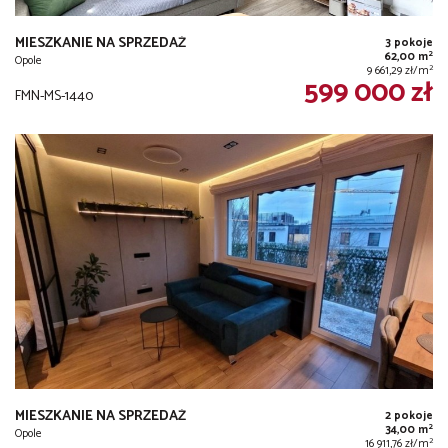
MIESZKANIE NA SPRZEDAŻ
3 pokoje
2
62,00 m
Opole
2
9 661,29 zł/m
599 000 zł
FMN-MS-1440
MIESZKANIE NA SPRZEDAŻ
2 pokoje
2
34,00 m
Opole
2
16 911,76 zł/m