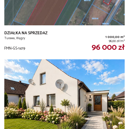
DZIAŁKA NA SPRZEDAŻ
2
1 000,00 m
Turawa, Węgry
2
96,00 zł/m
96 000 zł
FMN-GS-1419