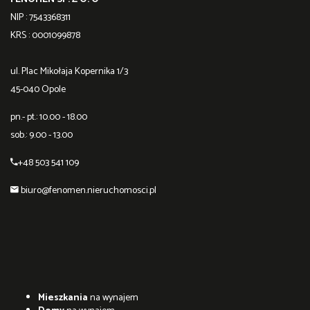
NIP : 7543368311
KRS : 0001099878
ul. Plac Mikołaja Kopernika 1/3
45-040 Opole
pn.- pt.: 10.00 - 18.00
sob.: 9.00 - 13.00
+48 503 541 109
biuro@fenomen.nieruchomosci.pl
Mieszkania
na wynajem