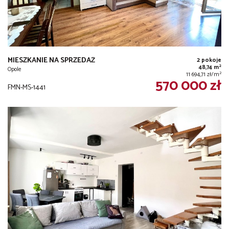
MIESZKANIE NA SPRZEDAŻ
2 pokoje
2
48,74 m
Opole
2
11 694,71 zł/m
570 000 zł
FMN-MS-1441