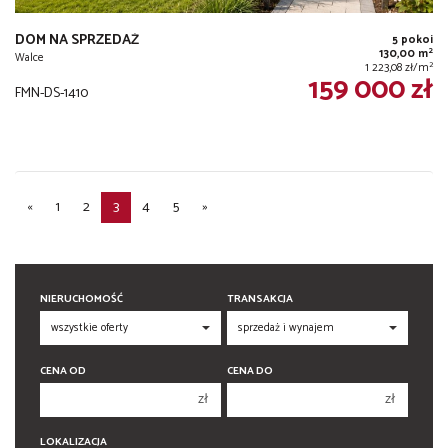
DOM NA SPRZEDAŻ
5 pokoi
2
130,00 m
Walce
2
1 223,08 zł/m
159 000 zł
FMN-DS-1410
«
1
2
3
4
5
»
NIERUCHOMOŚĆ
TRANSAKCJA
CENA OD
CENA DO
zł
zł
150 000 zł
150 000 zł
LOKALIZACJA