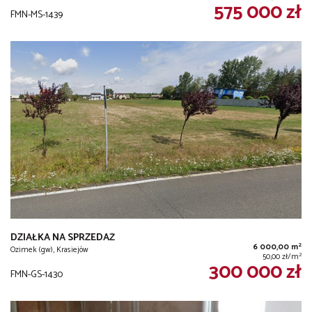
575 000 zł
FMN-MS-1439
DZIAŁKA NA SPRZEDAŻ
2
6 000,00 m
Ozimek (gw), Krasiejów
2
50,00 zł/m
300 000 zł
FMN-GS-1430