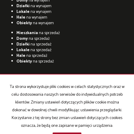
Domy
na wynajem
Działki
na wynajem
Lokale
na wynajem
Hale
na wynajem
Obiekty
na wynajem
Mieszkania
na sprzedaż
Domy
na sprzedaż
Działki
na sprzedaż
Lokale
na sprzedaż
Hale
na sprzedaż
Obiekty
na sprzedaż
Ta strona wykorzystuje pliki cookies w celach statystycznych oraz w
adresowo.pl
celu dostosowania naszych serwisów do indywidualnych potrzeb
Strona główna
Strona główna
O firmie
Współpraca
Oferta
klientów. Zmiany ustawień dotyczących plików cookie można
Oferty Hiszpania
Kontakt
dokonać w dowolnej chwili modyfikując ustawienia przeglądarki.
Korzystanie z tej strony bez zmian ustawień dotyczących cookies
oznacza, że będą one zapisane w pamięci urządzenia.
Fenomen Sp. z o. o
2026
Program dla biur nieruchomości
Galactica